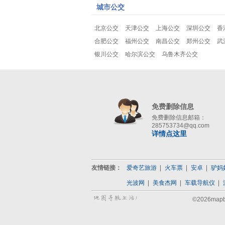
城市公交
北京公交
天津公交
上海公交
深圳公交
香
合肥公交
福州公交
南昌公交
郑州公交
武
银川公交
哈尔滨公交
乌鲁木齐公交
免费删除信息
免费删除信息邮箱：
285753734@qq.com
详情点这里
友情链接：
爱奇艺旅游
火车票
安卓
驴妈
光波网
美食杰网
车载导航仪
©2026map