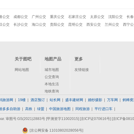
港公交
成都公交
广州公交
重庆公交
石家庄公交
太原公交
沈阳公交
长春
汉公交
长沙公交
海口公交
贵阳公交
昆明公交
西安公交
兰州公交
西宁公
关于图吧
地图产品
更多
网站地图
城市地图
友情链接
公交查询
本地生活
地铁查询
妈旅游网
19楼
酒店预订
站长网
盛丰建材网
婚纱摄影
万车网
蚂蜂窝
游多多自助游
高铁
绿盟
中国旅游地图
同程旅游
平行进口车
bar. 审图号:GS(2021)2883号 [甲测资字11002015]
[京ICP证070616号]
[京ICP备0810
[京公网安备 11010802028056号]