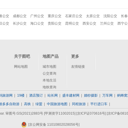
港公交
成都公交
广州公交
重庆公交
石家庄公交
太原公交
沈阳公交
长春
汉公交
长沙公交
海口公交
贵阳公交
昆明公交
西安公交
兰州公交
西宁公
关于图吧
地图产品
更多
网站地图
城市地图
友情链接
公交查询
本地生活
地铁查询
妈旅游网
19楼
酒店预订
站长网
盛丰建材网
婚纱摄影
万车网
蚂蜂窝
游多多自助游
高铁
绿盟
中国旅游地图
同程旅游
平行进口车
bar. 审图号:GS(2021)2883号 [甲测资字11002015]
[京ICP证070616号]
[京ICP备0810
[京公网安备 11010802028056号]