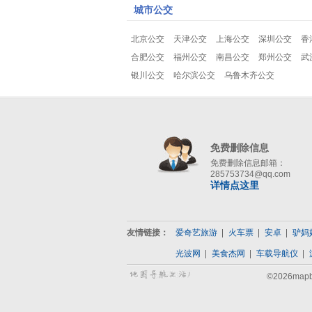
城市公交
北京公交
天津公交
上海公交
深圳公交
香
合肥公交
福州公交
南昌公交
郑州公交
武
银川公交
哈尔滨公交
乌鲁木齐公交
免费删除信息
免费删除信息邮箱：
285753734@qq.com
详情点这里
友情链接：
爱奇艺旅游
火车票
安卓
驴妈
光波网
美食杰网
车载导航仪
©2026map