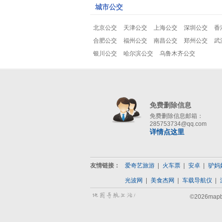
城市公交
北京公交
天津公交
上海公交
深圳公交
香
合肥公交
福州公交
南昌公交
郑州公交
武
银川公交
哈尔滨公交
乌鲁木齐公交
免费删除信息
免费删除信息邮箱：
285753734@qq.com
详情点这里
友情链接：
爱奇艺旅游
火车票
安卓
驴妈
光波网
美食杰网
车载导航仪
©2026map