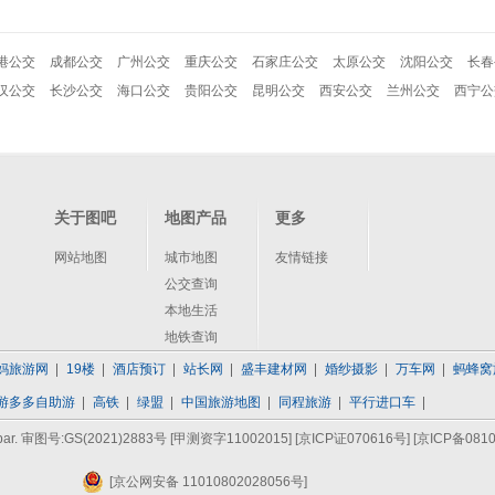
港公交
成都公交
广州公交
重庆公交
石家庄公交
太原公交
沈阳公交
长春
汉公交
长沙公交
海口公交
贵阳公交
昆明公交
西安公交
兰州公交
西宁公
关于图吧
地图产品
更多
网站地图
城市地图
友情链接
公交查询
本地生活
地铁查询
妈旅游网
19楼
酒店预订
站长网
盛丰建材网
婚纱摄影
万车网
蚂蜂窝
游多多自助游
高铁
绿盟
中国旅游地图
同程旅游
平行进口车
bar. 审图号:GS(2021)2883号 [甲测资字11002015]
[京ICP证070616号]
[京ICP备0810
[京公网安备 11010802028056号]