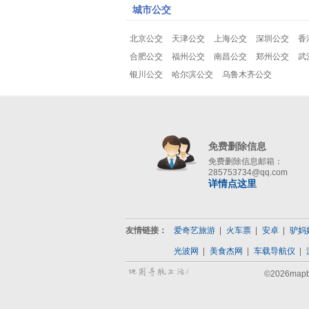
城市公交
北京公交
天津公交
上海公交
深圳公交
香
合肥公交
福州公交
南昌公交
郑州公交
武
银川公交
哈尔滨公交
乌鲁木齐公交
免费删除信息
免费删除信息邮箱：
285753734@qq.com
详情点这里
友情链接：
爱奇艺旅游
火车票
安卓
驴妈
光波网
美食杰网
车载导航仪
©2026map