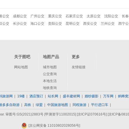
港公交
成都公交
广州公交
重庆公交
石家庄公交
太原公交
沈阳公交
长春
汉公交
长沙公交
海口公交
贵阳公交
昆明公交
西安公交
兰州公交
西宁公
关于图吧
地图产品
更多
网站地图
城市地图
友情链接
公交查询
本地生活
地铁查询
妈旅游网
19楼
酒店预订
站长网
盛丰建材网
婚纱摄影
万车网
蚂蜂窝
游多多自助游
高铁
绿盟
中国旅游地图
同程旅游
平行进口车
bar. 审图号:GS(2021)2883号 [甲测资字11002015]
[京ICP证070616号]
[京ICP备0810
[京公网安备 11010802028056号]