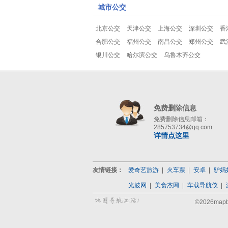
城市公交
北京公交
天津公交
上海公交
深圳公交
香
合肥公交
福州公交
南昌公交
郑州公交
武
银川公交
哈尔滨公交
乌鲁木齐公交
免费删除信息
免费删除信息邮箱：
285753734@qq.com
详情点这里
友情链接：
爱奇艺旅游
火车票
安卓
驴妈
光波网
美食杰网
车载导航仪
©2026map