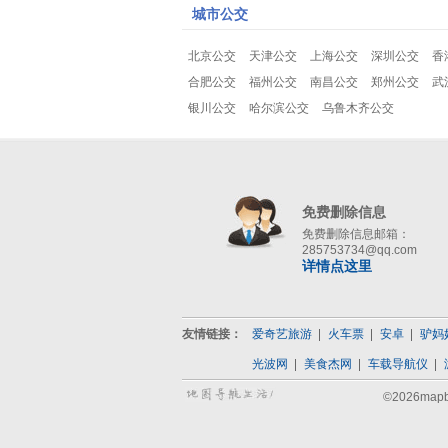
城市公交
北京公交
天津公交
上海公交
深圳公交
香
合肥公交
福州公交
南昌公交
郑州公交
武
银川公交
哈尔滨公交
乌鲁木齐公交
免费删除信息
免费删除信息邮箱：
285753734@qq.com
详情点这里
友情链接：
爱奇艺旅游
火车票
安卓
驴妈
光波网
美食杰网
车载导航仪
©2026map