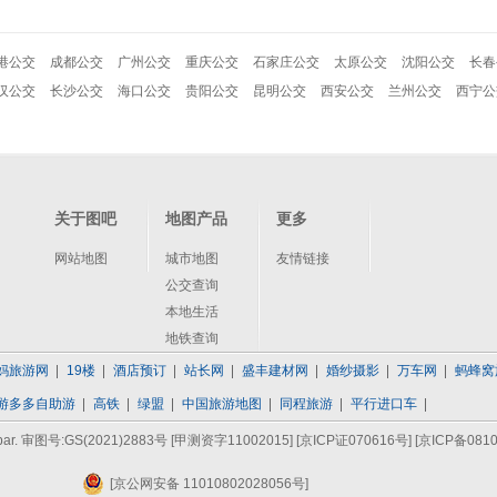
港公交
成都公交
广州公交
重庆公交
石家庄公交
太原公交
沈阳公交
长春
汉公交
长沙公交
海口公交
贵阳公交
昆明公交
西安公交
兰州公交
西宁公
关于图吧
地图产品
更多
网站地图
城市地图
友情链接
公交查询
本地生活
地铁查询
妈旅游网
19楼
酒店预订
站长网
盛丰建材网
婚纱摄影
万车网
蚂蜂窝
游多多自助游
高铁
绿盟
中国旅游地图
同程旅游
平行进口车
bar. 审图号:GS(2021)2883号 [甲测资字11002015]
[京ICP证070616号]
[京ICP备0810
[京公网安备 11010802028056号]