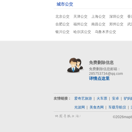
城市公交
北京公交
天津公交
上海公交
深圳公交
香
合肥公交
福州公交
南昌公交
郑州公交
武
银川公交
哈尔滨公交
乌鲁木齐公交
免费删除信息
免费删除信息邮箱：
285753734@qq.com
详情点这里
友情链接：
爱奇艺旅游
火车票
安卓
驴妈
光波网
美食杰网
车载导航仪
©2026map