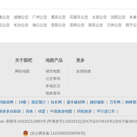
港公交
成都公交
广州公交
重庆公交
石家庄公交
太原公交
沈阳公交
长春
汉公交
长沙公交
海口公交
贵阳公交
昆明公交
西安公交
兰州公交
西宁公
关于图吧
地图产品
更多
网站地图
城市地图
友情链接
公交查询
本地生活
地铁查询
妈旅游网
19楼
酒店预订
站长网
盛丰建材网
婚纱摄影
万车网
蚂蜂窝
游多多自助游
高铁
绿盟
中国旅游地图
同程旅游
平行进口车
bar. 审图号:GS(2021)2883号 [甲测资字11002015]
[京ICP证070616号]
[京ICP备0810
[京公网安备 11010802028056号]