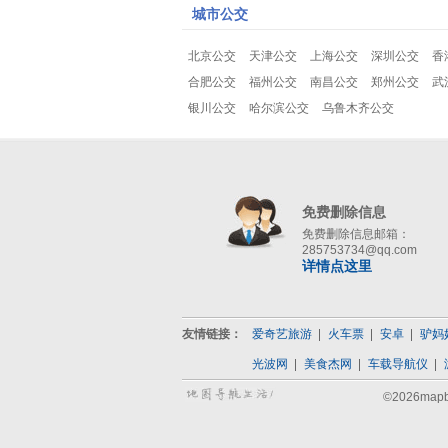
城市公交
北京公交
天津公交
上海公交
深圳公交
香
合肥公交
福州公交
南昌公交
郑州公交
武
银川公交
哈尔滨公交
乌鲁木齐公交
免费删除信息
免费删除信息邮箱：
285753734@qq.com
详情点这里
友情链接：
爱奇艺旅游
火车票
安卓
驴妈
光波网
美食杰网
车载导航仪
©2026map