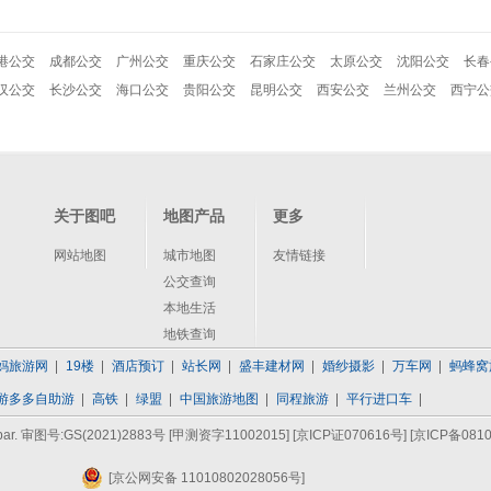
港公交
成都公交
广州公交
重庆公交
石家庄公交
太原公交
沈阳公交
长春
汉公交
长沙公交
海口公交
贵阳公交
昆明公交
西安公交
兰州公交
西宁公
关于图吧
地图产品
更多
网站地图
城市地图
友情链接
公交查询
本地生活
地铁查询
妈旅游网
19楼
酒店预订
站长网
盛丰建材网
婚纱摄影
万车网
蚂蜂窝
游多多自助游
高铁
绿盟
中国旅游地图
同程旅游
平行进口车
bar. 审图号:GS(2021)2883号 [甲测资字11002015]
[京ICP证070616号]
[京ICP备0810
[京公网安备 11010802028056号]