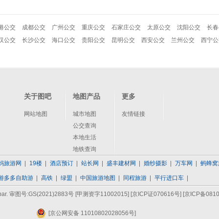
港公交
成都公交
广州公交
重庆公交
石家庄公交
太原公交
沈阳公交
长春
汉公交
长沙公交
海口公交
贵阳公交
昆明公交
西安公交
兰州公交
西宁公
关于图吧
地图产品
更多
网站地图
城市地图
友情链接
公交查询
本地生活
地铁查询
妈旅游网
19楼
酒店预订
站长网
盛丰建材网
婚纱摄影
万车网
蚂蜂窝
游多多自助游
高铁
绿盟
中国旅游地图
同程旅游
平行进口车
bar. 审图号:GS(2021)2883号 [甲测资字11002015]
[京ICP证070616号]
[京ICP备0810
[京公网安备 11010802028056号]