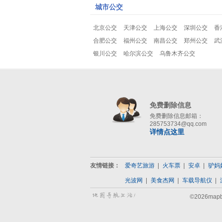
城市公交
北京公交
天津公交
上海公交
深圳公交
香
合肥公交
福州公交
南昌公交
郑州公交
武
银川公交
哈尔滨公交
乌鲁木齐公交
免费删除信息
免费删除信息邮箱：
285753734@qq.com
详情点这里
友情链接：
爱奇艺旅游
火车票
安卓
驴妈
光波网
美食杰网
车载导航仪
©2026map